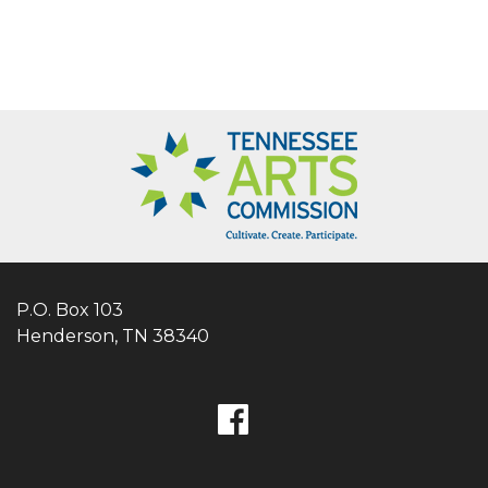
P.O. Box 103
Henderson, TN 38340