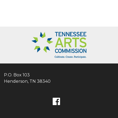
P.O. Box 103
Henderson, TN 38340