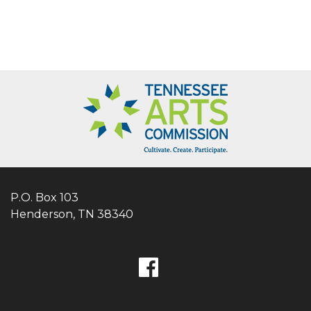
P.O. Box 103
Henderson, TN 38340