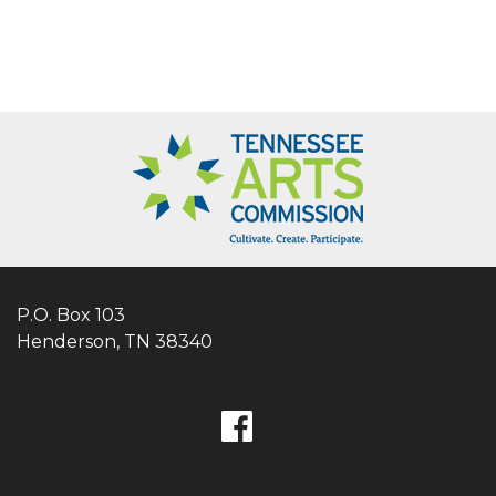
P.O. Box 103
Henderson, TN 38340