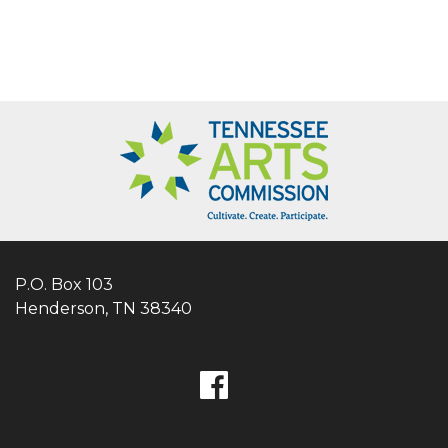
P.O. Box 103
Henderson, TN 38340